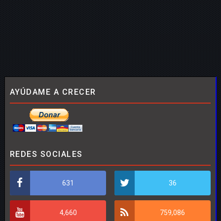
AYÚDAME A CRECER
REDES SOCIALES
631
36
4,660
759,086