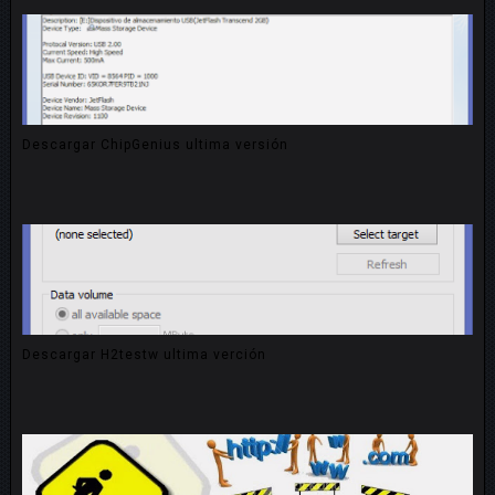
Descargar ChipGenius ultima versión
Descargar H2testw ultima verción