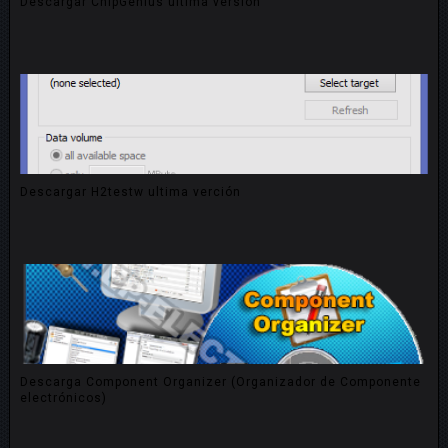
Descargar ChipGenius ultima versión
Descargar H2testw ultima verción
Descarga Component Organizer (Organizador de Componente
electrónicos)