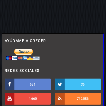
AYÚDAME A CRECER
REDES SOCIALES
631
36
4,660
759,086