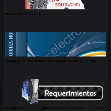
Solidworks 2016 Full 64 bits
Descargar Automation Studio 6.0 professional full 32bits
Descargar KiCad full ultima verción para windows, lunux, mac,